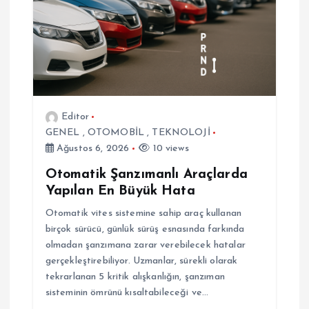
n
m
e
Editor
s
GENEL
,
OTOMOBİL
,
TEKNOLOJİ
Ağustos 6, 2026
10 views
i
Otomatik Şanzımanlı Araçlarda
Yapılan En Büyük Hata
Otomatik vites sistemine sahip araç kullanan
birçok sürücü, günlük sürüş esnasında farkında
olmadan şanzımana zarar verebilecek hatalar
gerçekleştirebiliyor. Uzmanlar, sürekli olarak
tekrarlanan 5 kritik alışkanlığın, şanzıman
sisteminin ömrünü kısaltabileceği ve…