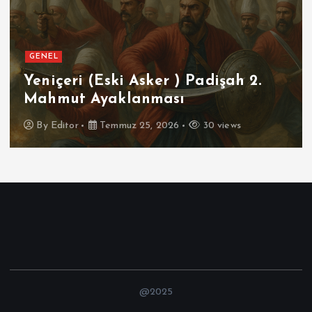
GENEL
SPOR
er ) Padişah 2.
Futbolun Zirvesin
ası
İspanya
2026
30 views
By
Editor
Temmuz 16, 2
@2025