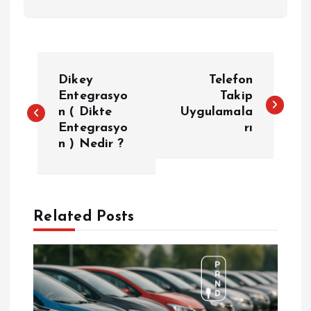
Y
Dikey
Telefon
a
Entegrasyo
Takip
n ( Dikte
Uygulamala
Entegrasyo
rı
z
n ) Nedir ?
ı
g
Related Posts
e
z
i