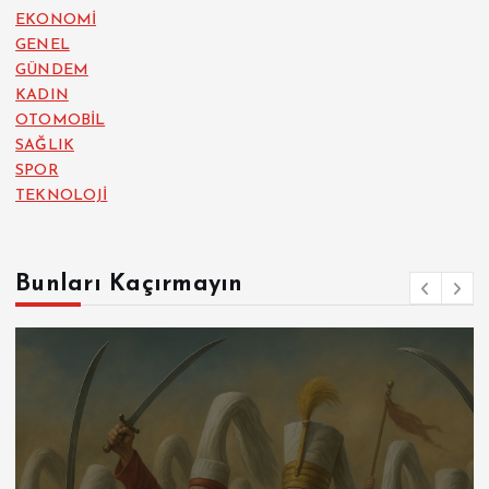
EKONOMİ
GENEL
GÜNDEM
KADIN
OTOMOBİL
SAĞLIK
SPOR
TEKNOLOJİ
Bunları Kaçırmayın