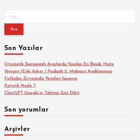
A
r
a
m
a
Son Yazılar
:
Otomatik Şanzımanlı Araçlarda Yapılan En Büyük Hata
Yeniçeri (Eski Asker ) Padişah 2. Mahmut Ayaklanması
Futbolun Zirvesinde Yeniden İspanya
Patetik Nedir ?
ChatGPT Google’ın Tahtına Göz Dikti
Son yorumlar
Arşivler