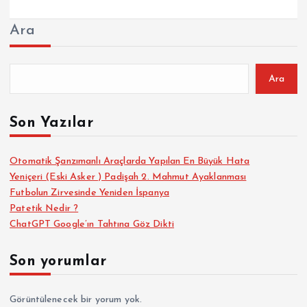
Ara
Ara
Son Yazılar
Otomatik Şanzımanlı Araçlarda Yapılan En Büyük Hata
Yeniçeri (Eski Asker ) Padişah 2. Mahmut Ayaklanması
Futbolun Zirvesinde Yeniden İspanya
Patetik Nedir ?
ChatGPT Google’ın Tahtına Göz Dikti
Son yorumlar
Görüntülenecek bir yorum yok.