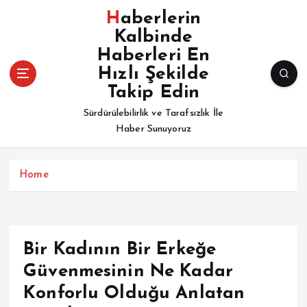
İ
Haberlerin
ç
Kalbinde
e
Haberleri En
r
i
Hızlı Şekilde
ğ
Takip Edin
e
Sürdürülebilirlik ve Tarafsızlık İle
a
Haber Sunuyoruz
t
l
a
Home
Bir Kadının Bir Erkeğe
Güvenmesinin Ne Kadar
Konforlu Olduğu Anlatan