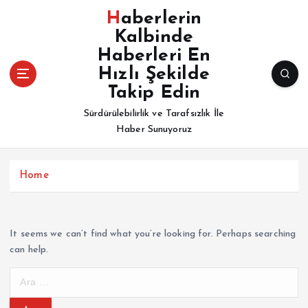
İ
Haberlerin
ç
Kalbinde
e
Haberleri En
r
i
Hızlı Şekilde
ğ
Takip Edin
e
Sürdürülebilirlik ve Tarafsızlık İle
a
Haber Sunuyoruz
t
l
a
Home
It seems we can’t find what you’re looking for. Perhaps searching
can help.
A
r
a