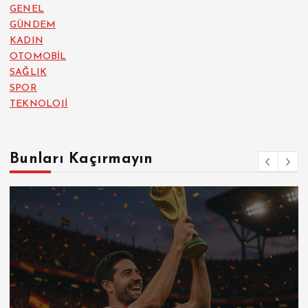
GENEL
GÜNDEM
KADIN
OTOMOBİL
SAĞLIK
SPOR
TEKNOLOJİ
Bunları Kaçırmayın