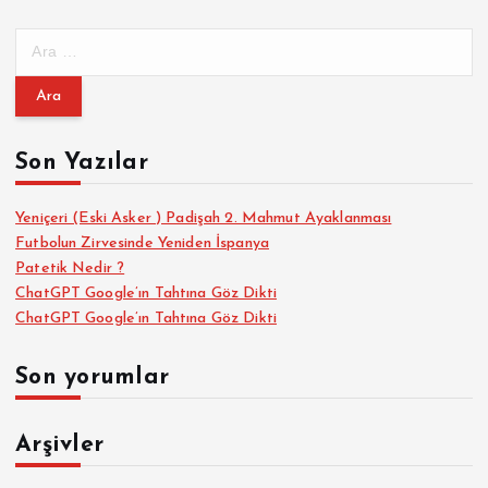
A
r
a
m
a
Son Yazılar
:
Yeniçeri (Eski Asker ) Padişah 2. Mahmut Ayaklanması
Futbolun Zirvesinde Yeniden İspanya
Patetik Nedir ?
ChatGPT Google’ın Tahtına Göz Dikti
ChatGPT Google’ın Tahtına Göz Dikti
Son yorumlar
Arşivler