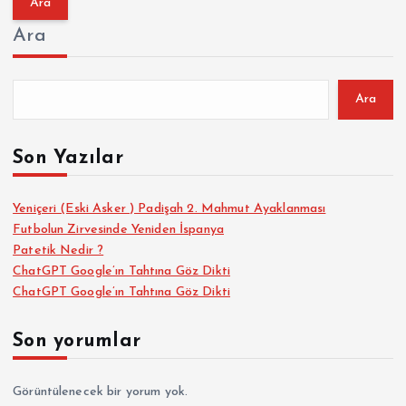
m
Ara
a
:
Ara
Son Yazılar
Yeniçeri (Eski Asker ) Padişah 2. Mahmut Ayaklanması
Futbolun Zirvesinde Yeniden İspanya
Patetik Nedir ?
ChatGPT Google’ın Tahtına Göz Dikti
ChatGPT Google’ın Tahtına Göz Dikti
Son yorumlar
Görüntülenecek bir yorum yok.