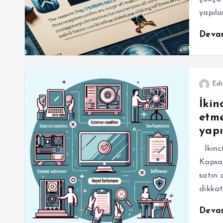
yapıl
Deva
Edi
İkin
etme
yapı
İkinci
Kapsam
satın 
dikkat
Deva