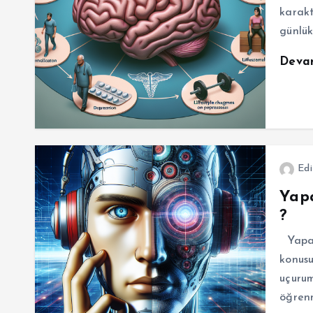
karakt
günlük
Deva
Edi
Yapa
?
Yapay
konusu
uçuru
öğrenm