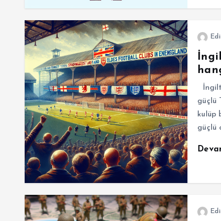
Edi
İngi
hang
İngilt
güçlü 
kulüp 
güçlü 
Deva
Edi