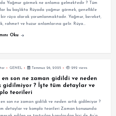
a Yağmur görmek ne anlama gelmektedir ? Tüm
ar bu başlıkta Rüyada yağmur görmek, genellikle
ı bir rüya olarak yorumlanmaktadır. Yağmur, bereket,
ik, rahmet ve huzur anlamlarına gelir. Rüya…
mını Oku
tor
GENEL
Temmuz 26, 2025
292 views
 en son ne zaman gidildi ve neden
k gidilmiyor ? İşte tüm detaylar ve
lo teorileri
n son ne zaman gidildi ve neden artık gidilmiyor ?
üm detaylar ve komplo teorileri Zaman konusunda
merak edilen ve tartışılan konulardan biri de Ay’a