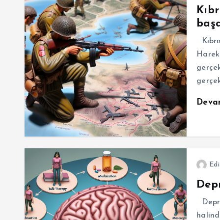
Kıbr
başa
Kıbrıs
Hareka
gerçek
gerçek
Deva
Edi
Depr
Depres
halind