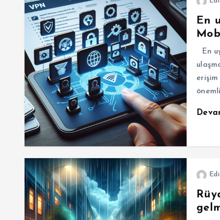
Edi
En u
Mobi
En uy
ulaşma
erişim
önemli
Deva
Edi
Rüy
gelm