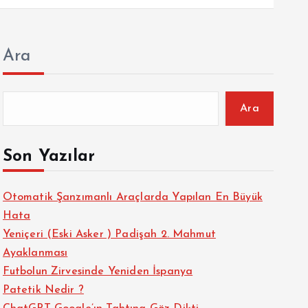
Ara
Ara
Son Yazılar
Otomatik Şanzımanlı Araçlarda Yapılan En Büyük
Hata
Yeniçeri (Eski Asker ) Padişah 2. Mahmut
Ayaklanması
Futbolun Zirvesinde Yeniden İspanya
Patetik Nedir ?