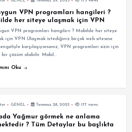
tor
GENEL
Temmuz 29, 2025
175 views
ygun VPN programları hangileri ?
lde her siteye ulaşmak için VPN
gun VPN programları hangileri ? Mobilde her siteye
k için VPN Ulaşmak istediğiniz birçok web sitesine
 engeliyle karşılaşıyorsanız, VPN programları sizin için
 bir çözüm olabilir. Mobil…
mını Oku
tor
GENEL
Temmuz 28, 2025
177 views
ada Yağmur görmek ne anlama
ektedir ? Tüm Detaylar bu başlıkta