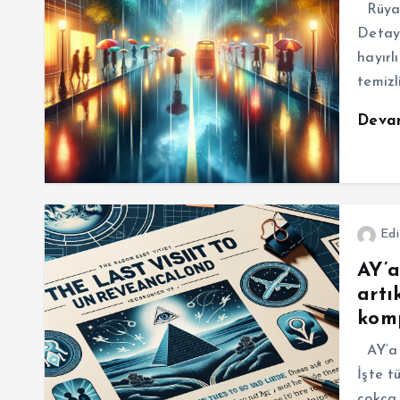
Rüyad
Detayl
hayırl
temizl
Deva
Edi
AY’a
artı
komp
AY’a e
İşte t
çokça 