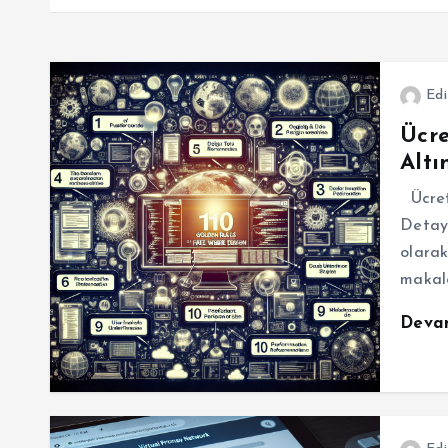
Edi
Ücre
Altı
Ücrets
Detayl
olarak
makal
Deva