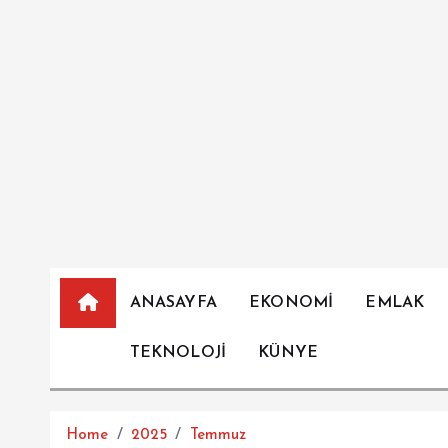
İ
ç
e
r
i
ğ
e
a
t
l
a
ANASAYFA
EKONOMİ
EMLAK
TEKNOLOJİ
KÜNYE
Home
2025
Temmuz