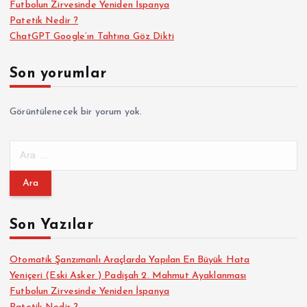
Futbolun Zirvesinde Yeniden İspanya
Patetik Nedir ?
ChatGPT Google’ın Tahtına Göz Dikti
Son yorumlar
Görüntülenecek bir yorum yok.
A
r
a
m
a
Son Yazılar
:
Otomatik Şanzımanlı Araçlarda Yapılan En Büyük Hata
Yeniçeri (Eski Asker ) Padişah 2. Mahmut Ayaklanması
Futbolun Zirvesinde Yeniden İspanya