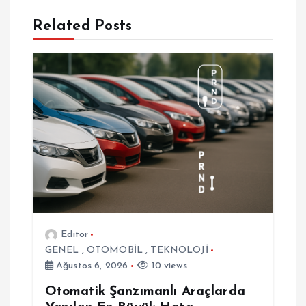
g
Related Posts
e
z
i
n
m
e
Editor
GENEL
,
OTOMOBİL
,
TEKNOLOJİ
s
Ağustos 6, 2026
10 views
i
Otomatik Şanzımanlı Araçlarda