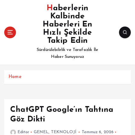
İ
Haberlerin
ç
Kalbinde
e
Haberleri En
r
i
Hızlı Şekilde
ğ
Takip Edin
e
Sürdürülebilirlik ve Tarafsızlık İle
a
Haber Sunuyoruz
t
l
a
Home
ChatGPT Google’ın Tahtına
Göz Dikti
Editor
GENEL
,
TEKNOLOJİ
Temmuz 6, 2026