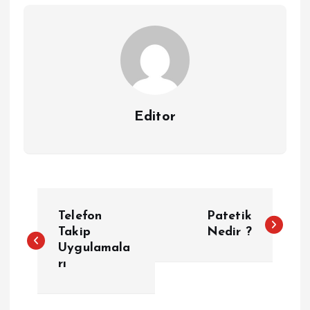
Editor
Y
Telefon
Patetik
a
Takip
Nedir ?
Uygulamala
rı
z
ı