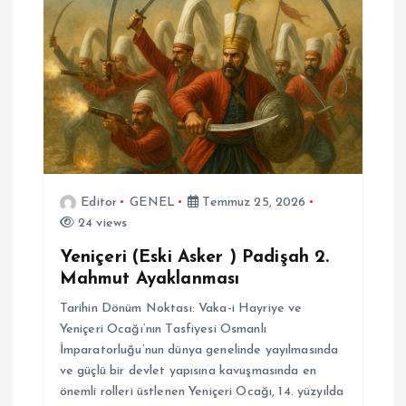
e
z
i
n
m
Editor
GENEL
Temmuz 25, 2026
24 views
e
Yeniçeri (Eski Asker ) Padişah 2.
s
Mahmut Ayaklanması
Tarihin Dönüm Noktası: Vaka-i Hayriye ve
i
Yeniçeri Ocağı’nın Tasfiyesi Osmanlı
İmparatorluğu’nun dünya genelinde yayılmasında
ve güçlü bir devlet yapısına kavuşmasında en
önemli rolleri üstlenen Yeniçeri Ocağı, 14. yüzyılda