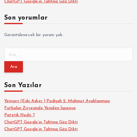
ChatGPT Google’ın Tahtına Göz Dikti
Son yorumlar
Görüntülenecek bir yorum yok.
A
r
a
m
a
Son Yazılar
:
Yeniçeri (Eski Asker ) Padişah 2. Mahmut Ayaklanması
Futbolun Zirvesinde Yeniden İspanya
Patetik Nedir ?
ChatGPT Google’ın Tahtına Göz Dikti
ChatGPT Google’ın Tahtına Göz Dikti