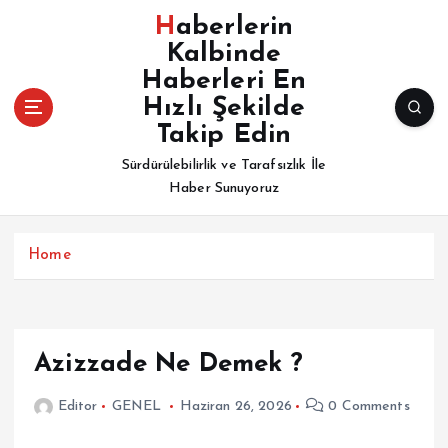
İ
Haberlerin
ç
Kalbinde
e
Haberleri En
r
i
Hızlı Şekilde
ğ
Takip Edin
e
Sürdürülebilirlik ve Tarafsızlık İle
a
Haber Sunuyoruz
t
l
a
Home
Azizzade Ne Demek ?
Editor
GENEL
Haziran 26, 2026
0 Comments