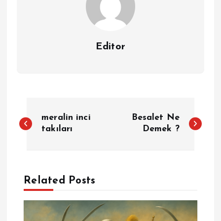
Editor
Y
meralin inci
Besalet Ne
a
takıları
Demek ?
z
ı
Related Posts
g