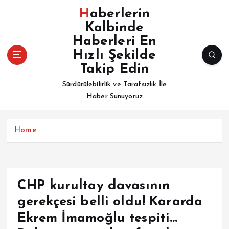
İ
Haberlerin
ç
Kalbinde
e
Haberleri En
r
i
Hızlı Şekilde
ğ
Takip Edin
e
Sürdürülebilirlik ve Tarafsızlık İle
a
Haber Sunuyoruz
t
l
a
Home
CHP kurultay davasının
gerekçesi belli oldu! Kararda
Ekrem İmamoğlu tespiti…