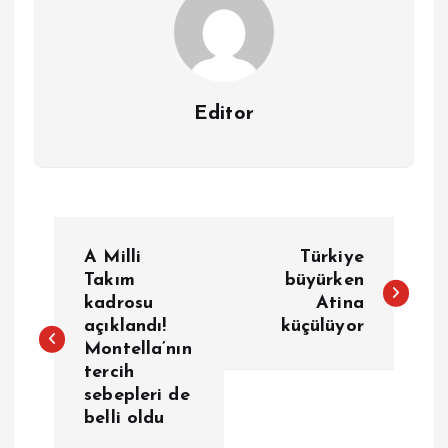
Editor
Y
A Milli
Türkiye
a
Takım
büyürken
kadrosu
Atina
açıklandı!
küçülüyor
z
Montella’nın
tercih
ı
sebepleri de
belli oldu
g