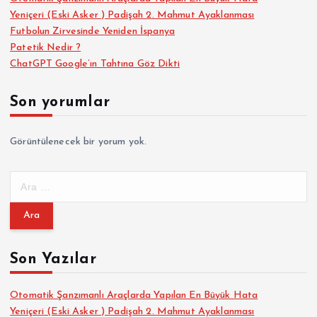
Yeniçeri (Eski Asker ) Padişah 2. Mahmut Ayaklanması
Futbolun Zirvesinde Yeniden İspanya
Patetik Nedir ?
ChatGPT Google’ın Tahtına Göz Dikti
Son yorumlar
Görüntülenecek bir yorum yok.
A
r
a
m
a
Son Yazılar
:
Otomatik Şanzımanlı Araçlarda Yapılan En Büyük Hata
Yeniçeri (Eski Asker ) Padişah 2. Mahmut Ayaklanması