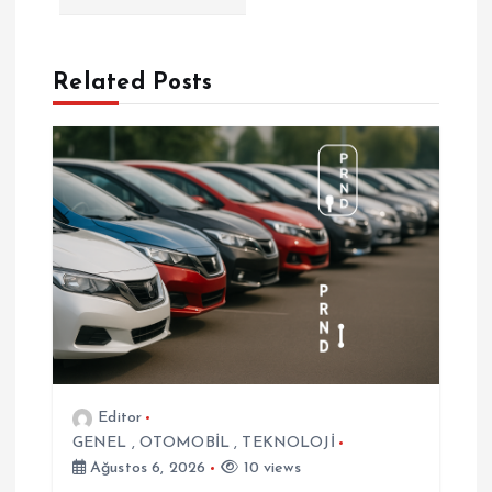
e
Related Posts
z
i
n
m
e
s
i
Editor
GENEL
,
OTOMOBİL
,
TEKNOLOJİ
Ağustos 6, 2026
10 views