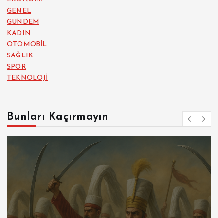
GENEL
GÜNDEM
KADIN
OTOMOBİL
SAĞLIK
SPOR
TEKNOLOJİ
Bunları Kaçırmayın