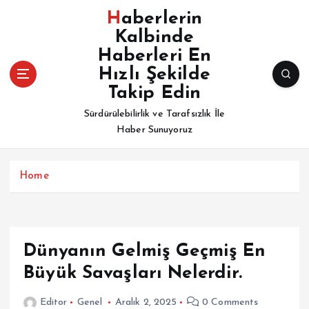
İ
Haberlerin
ç
Kalbinde
e
Haberleri En
r
i
Hızlı Şekilde
ğ
Takip Edin
e
Sürdürülebilirlik ve Tarafsızlık İle
a
Haber Sunuyoruz
t
l
a
Home
Dünyanın Gelmiş Geçmiş En
Büyük Savaşları Nelerdir.
Editor
Genel
Aralık 2, 2025
0 Comments