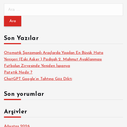
A
r
a
m
a
Son Yazılar
:
Otomatik Şanzımanlı Araçlarda Yapılan En Büyük Hata
Yeniçeri (Eski Asker ) Padişah 2. Mahmut Ayaklanması
Futbolun Zirvesinde Yeniden İspanya
Patetik Nedir ?
ChatGPT Google’ın Tahtına Göz Dikti
Son yorumlar
Arşivler
Ağustos 2026