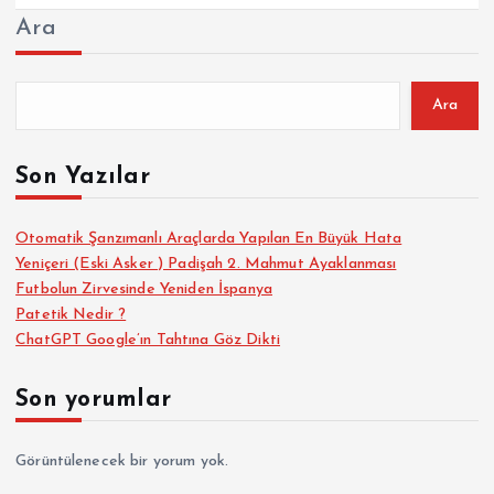
Ara
Ara
Son Yazılar
Otomatik Şanzımanlı Araçlarda Yapılan En Büyük Hata
Yeniçeri (Eski Asker ) Padişah 2. Mahmut Ayaklanması
Futbolun Zirvesinde Yeniden İspanya
Patetik Nedir ?
ChatGPT Google’ın Tahtına Göz Dikti
Son yorumlar
Görüntülenecek bir yorum yok.