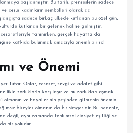
lanmaya başlanmıştır. Bu tarih, prenseslerin sadece
 ve cesur kadınların sembolleri olarak da
aşlangıçta sadece birkaç ülkede kutlanan bu özel gün,
ltürde kutlanan bir gelenek haline gelmiştir.
ve cesaretleriyle tanınırken, gerçek hayatta da
liğine katkıda bulunmak amacıyla önemli bir rol
amı ve Önemi
yer tutar. Onlar, cesaret, sevgi ve adalet gibi
ellikle zorluklarla karşılaşır ve bu zorlukları aşmak
çlü olmanın ve hayallerinin peşinden gitmenin önemini
ağımsız bireyler olmanın da bir simgesidir. Bu nedenle,
ma değil, aynı zamanda toplumsal cinsiyet eşitliği ve
da bir yoludur.