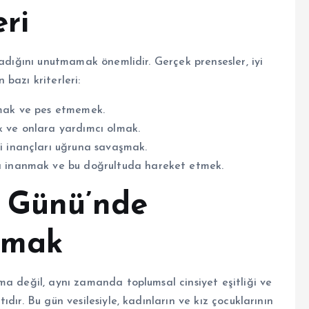
eri
madığını unutmamak önemlidir. Gerçek prensesler, iyi
 bazı kriterleri:
şmak ve pes etmemek.
k ve onlara yardımcı olmak.
i inançları uğruna savaşmak.
na inanmak ve bu doğrultuda hareket etmek.
r Günü’nde
tmak
ma değil, aynı zamanda toplumsal cinsiyet eşitliği ve
dır. Bu gün vesilesiyle, kadınların ve kız çocuklarının