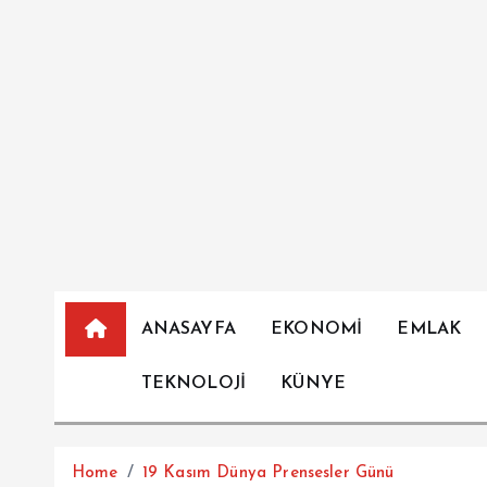
İ
ç
e
r
i
ğ
e
a
t
l
a
ANASAYFA
EKONOMİ
EMLAK
TEKNOLOJİ
KÜNYE
Home
19 Kasım Dünya Prensesler Günü