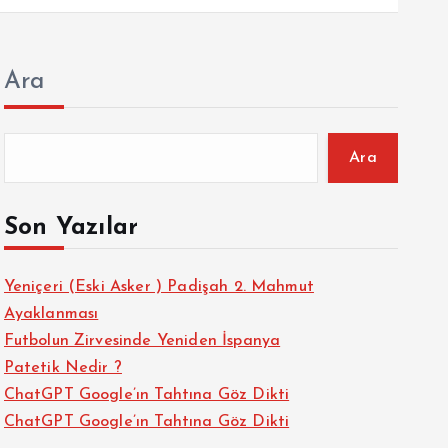
Ara
Ara
Son Yazılar
Yeniçeri (Eski Asker ) Padişah 2. Mahmut
Ayaklanması
Futbolun Zirvesinde Yeniden İspanya
Patetik Nedir ?
ChatGPT Google’ın Tahtına Göz Dikti
ChatGPT Google’ın Tahtına Göz Dikti