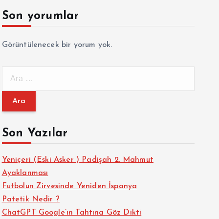
Son yorumlar
Görüntülenecek bir yorum yok.
A
r
a
m
a
Son Yazılar
:
Yeniçeri (Eski Asker ) Padişah 2. Mahmut
Ayaklanması
Futbolun Zirvesinde Yeniden İspanya
Patetik Nedir ?
ChatGPT Google’ın Tahtına Göz Dikti