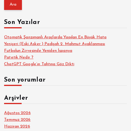
a
m
a
Son Yazılar
:
Otomatik Şanzımanlı Araçlarda Yapılan En Büyük Hata
Yeniçeri (Eski Asker ) Padişah 2. Mahmut Ayaklanması
Futbolun Zirvesinde Yeniden İspanya
Patetik Nedir ?
ChatGPT Google’ın Tahtına Göz Dikti
Son yorumlar
Arşivler
Ağustos 2026
Temmuz 2026
Haziran 2026