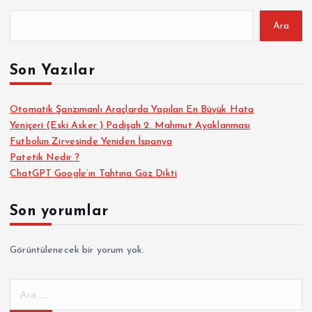
Ara
Son Yazılar
Otomatik Şanzımanlı Araçlarda Yapılan En Büyük Hata
Yeniçeri (Eski Asker ) Padişah 2. Mahmut Ayaklanması
Futbolun Zirvesinde Yeniden İspanya
Patetik Nedir ?
ChatGPT Google’ın Tahtına Göz Dikti
Son yorumlar
Görüntülenecek bir yorum yok.
A
r