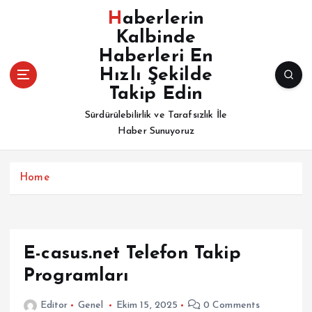
İ
Haberlerin
ç
Kalbinde
e
Haberleri En
r
i
Hızlı Şekilde
ğ
Takip Edin
e
Sürdürülebilirlik ve Tarafsızlık İle
a
Haber Sunuyoruz
t
l
a
Home
E-casus.net Telefon Takip
Programları
Editor
Genel
Ekim 15, 2025
0 Comments