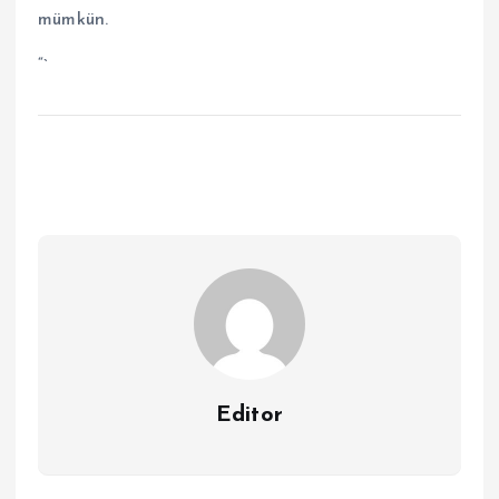
mümkün.
“`
Editor