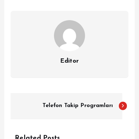
Editor
Y
Telefon Takip Programları
a
z
Related Posts