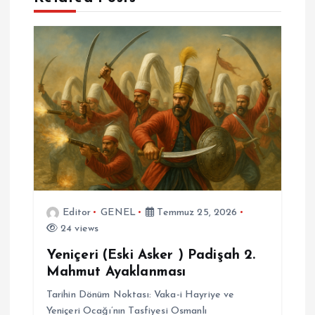
ı
g
e
z
i
n
Editor
GENEL
Temmuz 25, 2026
m
24 views
e
Yeniçeri (Eski Asker ) Padişah 2.
Mahmut Ayaklanması
s
Tarihin Dönüm Noktası: Vaka-i Hayriye ve
Yeniçeri Ocağı’nın Tasfiyesi Osmanlı