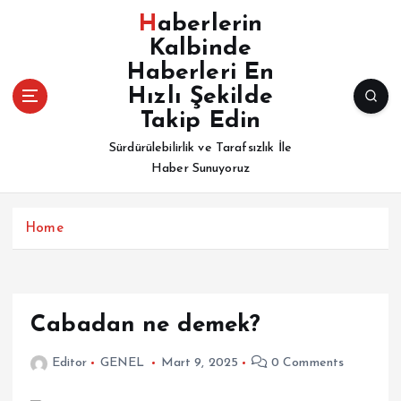
İ
Haberlerin
ç
Kalbinde
e
Haberleri En
r
i
Hızlı Şekilde
ğ
Takip Edin
e
Sürdürülebilirlik ve Tarafsızlık İle
a
Haber Sunuyoruz
t
l
a
Home
Cabadan ne demek?
Editor
GENEL
Mart 9, 2025
0 Comments