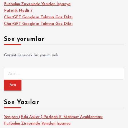
Futbolun Zirvesinde Yeniden İspanya
Patetik Nedir ?
ChatGPT Google’ın Tahtına Göz Dikti
ChatGPT Google’ın Tahtına Göz Dikti
Son yorumlar
Görüntülenecek bir yorum yok.
A
r
a
m
a
Son Yazılar
:
Yeniçeri (Eski Asker ) Padişah 2. Mahmut Ayaklanması
Futbolun Zirvesinde Yeniden İspanya